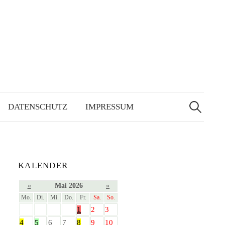
Suchen
nach:
DATENSCHUTZ
IMPRESSUM
KALENDER
«
Mai 2026
»
Mo.
Di.
Mi.
Do.
Fr.
Sa.
So.
1
2
3
4
5
6
7
8
9
10