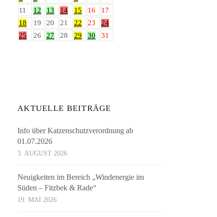
11
12
13
14
15
16
17
18
19
20
21
22
23
24
25
26
27
28
29
30
31
AKTUELLE BEITRÄGE
Info über Katzenschutzverordnung ab
01.07.2026
3. AUGUST 2026
Neuigkeiten im Bereich „Windenergie im
Süden – Fitzbek & Rade“
19. MAI 2026