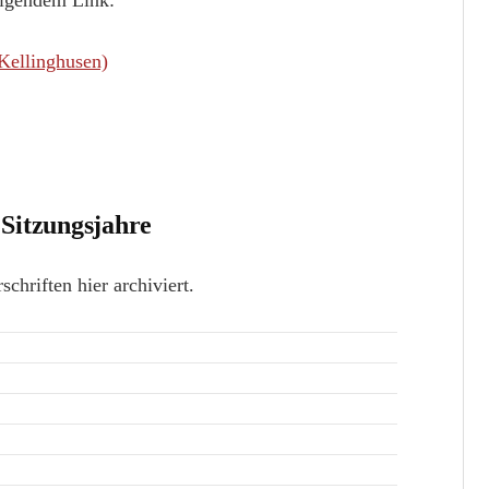
olgendem Link:
Kellinghusen)
 Sitzungsjahre
chriften hier archiviert.