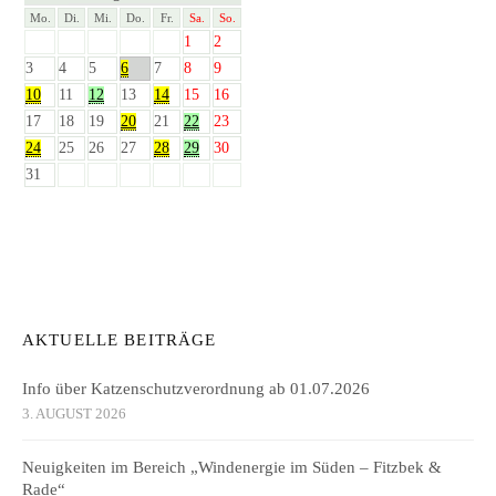
Mo.
Di.
Mi.
Do.
Fr.
Sa.
So.
1
2
3
4
5
6
7
8
9
10
11
12
13
14
15
16
17
18
19
20
21
22
23
24
25
26
27
28
29
30
31
AKTUELLE BEITRÄGE
Info über Katzenschutzverordnung ab 01.07.2026
3. AUGUST 2026
Neuigkeiten im Bereich „Windenergie im Süden – Fitzbek &
Rade“