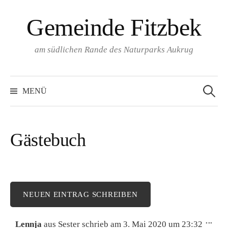
Springe
Gemeinde Fitzbek
zum
Inhalt
am südlichen Rande des Naturparks Aukrug
Suchen
nach:
MENÜ
Gästebuch
DIE
...
Lennja
aus
Sester
schrieb am
3. Mai 2020
um
23:32
ME