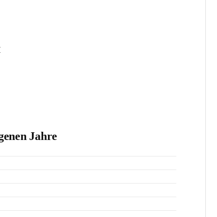
H
genen Jahre