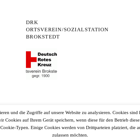
DRK
ORTSVEREIN/SOZIALSTATION
BROKSTEDT
ren und die Zugriffe auf unsere Website zu analysieren. Cookies sind
wir Cookies auf Ihrem Gerät speichern, wenn diese für den Betrieb dies
e Cookie-Typen. Einige Cookies werden von Drittparteien platziert, die 
© 2026
Gemeinde Fitzbek
zulassen möchten.
|
Powered by
WordPress
Theme:
Graphy
von Themegraphy