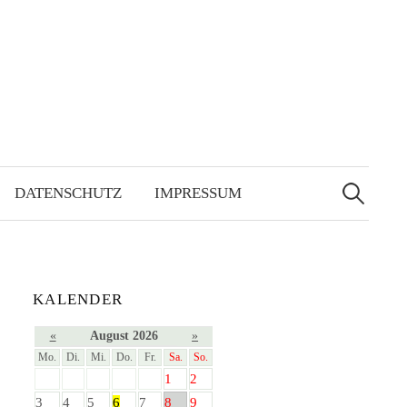
Suchen
nach:
DATENSCHUTZ
IMPRESSUM
KALENDER
«
August 2026
»
Mo.
Di.
Mi.
Do.
Fr.
Sa.
So.
1
2
3
4
5
6
7
8
9