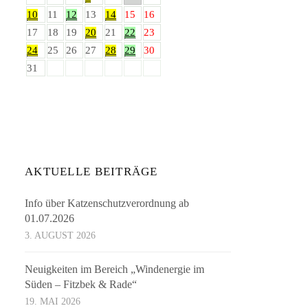
10
11
12
13
14
15
16
17
18
19
20
21
22
23
24
25
26
27
28
29
30
31
AKTUELLE BEITRÄGE
Info über Katzenschutzverordnung ab
01.07.2026
3. AUGUST 2026
Neuigkeiten im Bereich „Windenergie im
Süden – Fitzbek & Rade“
19. MAI 2026