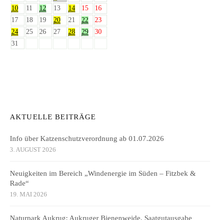
10
11
12
13
14
15
16
17
18
19
20
21
22
23
24
25
26
27
28
29
30
31
AKTUELLE BEITRÄGE
Info über Katzenschutzverordnung ab 01.07.2026
3. AUGUST 2026
Neuigkeiten im Bereich „Windenergie im Süden – Fitzbek &
Rade“
19. MAI 2026
Naturpark Aukrug: Aukruger Bienenweide, Saatgutausgabe