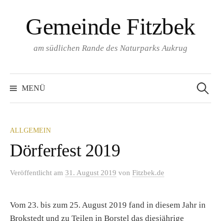
Springe
Gemeinde Fitzbek
zum
Inhalt
am südlichen Rande des Naturparks Aukrug
Suchen
nach:
MENÜ
ALLGEMEIN
Dörferfest 2019
Veröffentlicht
am
31. August 2019
von
Fitzbek.de
Vom 23. bis zum 25. August 2019 fand in diesem Jahr in
Brokstedt und zu Teilen in Borstel das diesjährige