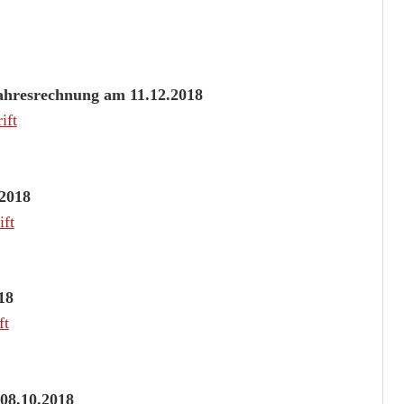
Jahresrechnung am 11.12.2018
ift
.2018
ft
18
ft
08.10.2018