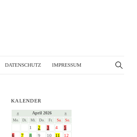
Suchen
nach:
DATENSCHUTZ
IMPRESSUM
KALENDER
«
April 2026
»
Mo.
Di.
Mi.
Do.
Fr.
Sa.
So.
1
2
3
4
5
6
7
8
9
10
11
12