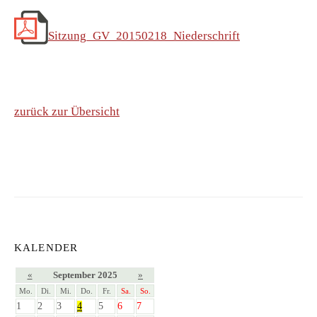
Sitzung_GV_20150218_Niederschrift
zurück zur Übersicht
KALENDER
«
September 2025
»
Mo.
Di.
Mi.
Do.
Fr.
Sa.
So.
1
2
3
4
5
6
7