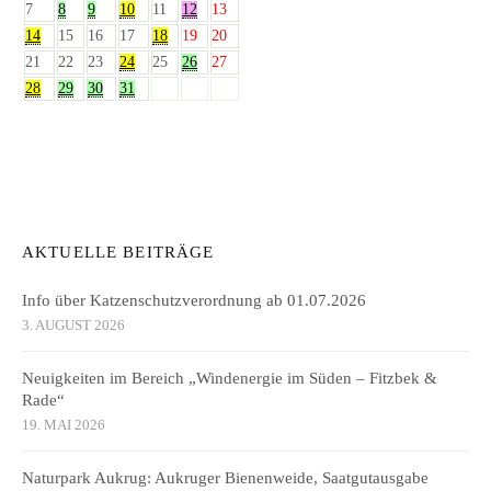
7
8
9
10
11
12
13
14
15
16
17
18
19
20
21
22
23
24
25
26
27
28
29
30
31
AKTUELLE BEITRÄGE
Info über Katzenschutzverordnung ab 01.07.2026
3. AUGUST 2026
Neuigkeiten im Bereich „Windenergie im Süden – Fitzbek &
Rade“
19. MAI 2026
Naturpark Aukrug: Aukruger Bienenweide, Saatgutausgabe