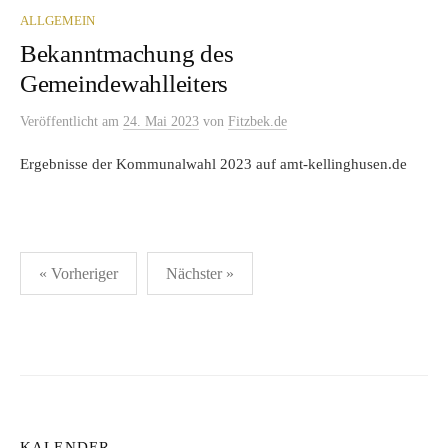
ALLGEMEIN
Bekanntmachung des
Gemeindewahlleiters
Veröffentlicht
am
24. Mai 2023
von
Fitzbek.de
Ergebnisse der Kommunalwahl 2023 auf amt-kellinghusen.de
Seitennummerierung
« Vorheriger
Nächster »
der
Beiträge
KALENDER