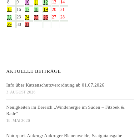
8
9
10
11
12
13
14
15
16
17
18
19
20
21
22
23
24
25
26
27
28
29
30
31
AKTUELLE BEITRÄGE
Info über Katzenschutzverordnung ab 01.07.2026
3. AUGUST 2026
Neuigkeiten im Bereich „Windenergie im Süden – Fitzbek &
Rade“
19. MAI 2026
Naturpark Aukrug: Aukruger Bienenweide, Saatgutausgabe