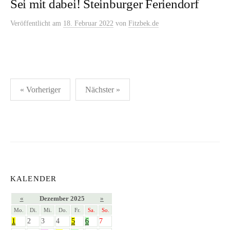
Sei mit dabei! Steinburger Feriendorf
Veröffentlicht
am
18. Februar 2022
von
Fitzbek.de
Seitennummerierung
« Vorheriger
Nächster »
der
Beiträge
KALENDER
«
Dezember 2025
»
Mo.
Di.
Mi.
Do.
Fr.
Sa.
So.
1
2
3
4
5
6
7