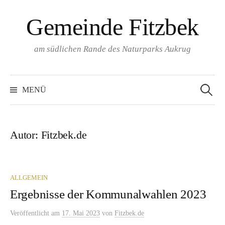
Springe
Gemeinde Fitzbek
zum
Inhalt
am südlichen Rande des Naturparks Aukrug
Suchen
nach:
MENÜ
Autor:
Fitzbek.de
ALLGEMEIN
Ergebnisse der Kommunalwahlen 2023
Veröffentlicht
am
17. Mai 2023
von
Fitzbek.de