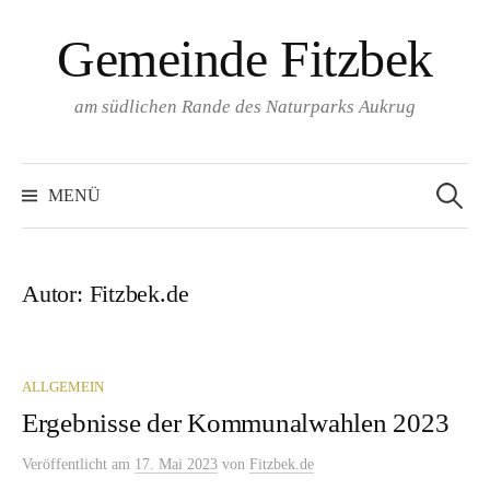
Springe
Gemeinde Fitzbek
zum
Inhalt
am südlichen Rande des Naturparks Aukrug
Suchen
nach:
MENÜ
Autor:
Fitzbek.de
ALLGEMEIN
Ergebnisse der Kommunalwahlen 2023
Veröffentlicht
am
17. Mai 2023
von
Fitzbek.de