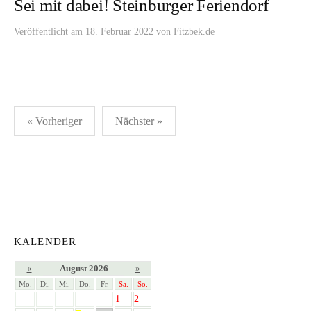
Sei mit dabei! Steinburger Feriendorf
Veröffentlicht
am
18. Februar 2022
von
Fitzbek.de
Seitennummerierung
« Vorheriger
Nächster »
der
Beiträge
KALENDER
«
August 2026
»
Mo.
Di.
Mi.
Do.
Fr.
Sa.
So.
1
2