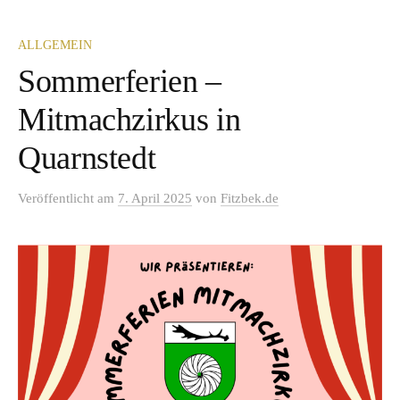
ALLGEMEIN
Sommerferien –
Mitmachzirkus in
Quarnstedt
Veröffentlicht
am
7. April 2025
von
Fitzbek.de