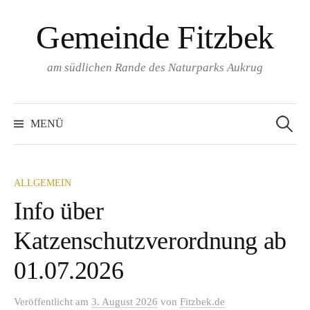
Springe
Gemeinde Fitzbek
zum
Inhalt
am südlichen Rande des Naturparks Aukrug
Suchen
nach:
MENÜ
ALLGEMEIN
Info über
Katzenschutzverordnung ab
01.07.2026
Veröffentlicht
am
3. August 2026
von
Fitzbek.de