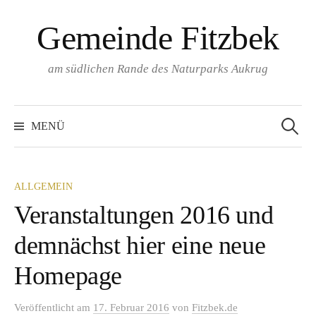
Springe
Gemeinde Fitzbek
zum
Inhalt
am südlichen Rande des Naturparks Aukrug
Suchen
nach:
MENÜ
ALLGEMEIN
Veranstaltungen 2016 und
demnächst hier eine neue
Homepage
Veröffentlicht
am
17. Februar 2016
von
Fitzbek.de